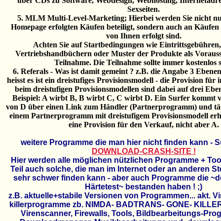
über CDs zu Software, Webdesign, Webhosting, Internetadres
Sexseiten.
5. MLM Multi-Level-Marketing; Hierbei werden Sie nicht nu
Homepage erfolgten Käufen beteiligt, sondern auch an Käufen 
von Ihnen erfolgt sind.
Achten Sie auf Startbedingungen wie Eintrittsgebühren
Vertriebshandbüchern oder Muster der Produkte als Vorauss
Teilnahme. Die Teilnahme sollte immer kostenlos s
6. Referals - Was ist damit gemeint ? z.B. die Angabe 3 Ebenen
heisst es ist ein dreistufiges Provisionsmodell - die Provision für
beim dreistufigen Provisionsmodellen sind dabei auf drei Ebe
Beispiel: A wirbt B, B wirbt C, C wirbt D. Ein Surfer kommt 
von D über einen Link zum Händler (Partnerprogramm) und täti
einem Partnerprogramm mit dreistufigem Provisionsmodell erh
eine Provision für den Verkauf, nicht aber A.
weitere Programme die man hier nicht finden kann - S
DOWNLOAD-CRASH-SITE !
Hier werden alle möglichen nützlichen Programme + Tool
Teil auch solche, die man im Internet oder an anderen St
sehr schwer finden kann - aber auch Programme die ~
Härtetest~ bestanden haben ! ;)
z.B. aktuelle+stabile Versionen von Programmen... akt. V
killerprogramme zb. NIMDA- BADTRANS- GONE- KIL
Virenscanner, Firewalls, Tools, Bildbearbeitungs-Pro