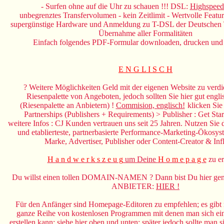
- Surfen ohne auf die Uhr zu schauen !!! DSL:
Highspeed-
unbegrenztes Transfervolumen - kein Zeitlimit - Wertvolle Featu
supergünstige Hardware und Anmeldung zu T-DSL der Deutschen 
Übernahme aller Formalitäten
Einfach folgendes PDF-Formular downloaden, drucken und a
E N G L I S C H
? Weitere Möglichkeiten Geld mit der eigenen Website zu verdi
Riesenpalette von Angeboten, jedoch sollten Sie hier gut engli
(Riesenpalette an Anbietern) !
Commision, englisch!
klicken Sie
Partnerships (Publishers + Requirements) > Publisher : Get Star
weitere Infos : CJ Kunden vertrauen uns seit 25 Jahren. Nutzen Sie 
und etablierteste, partnerbasierte Performance-Marketing-Ökosyst
Marke, Advertiser, Publisher oder Content-Creator & Inf
H a n d w e r k s z e u g
um Deine
H o m e p a g e
zu er
Du willst einen tollen DOMAIN-NAMEN ? Dann bist Du hier gena
ANBIETER:
HIER !
Für den Anfänger sind Homepage-Editoren zu empfehlen; es gibt m
ganze Reihe von kostenlosen Programmen mit denen man sich ein
erstellen kann; siehe hier oben und unten; später jedoch sollte man 