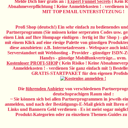
Melde Dich hier gratis an :
Expert Funnel Secrets
( Kein R
Abnahmeverpflichtung ! Keine Anmeldekosten ! - verdienen ist
MIT TOP EMAIL UNTERSTÜTZUNG !
Profi Shop (deutsch!) Ein sehr einfach zu bedienendes und
Partnerprogramm (Sie müssen keine serperaten Codes usw. gen
einen Link auf Ihre Hompage einfügen - fertig ist Ihr Shop ) - g
mit einem Klick auf eine riesige Palette von günstigen Produkt
diese anzubieten: z.B. Internetadressen - Webspace auch inkl.
Serverstandort mit Webhosting - Provider - günstiger ISDN-Z
Handys - günstige Mobilfunkverträge... uvm.
Kostenloser PROFI-SHOP
( Kein Risiko ! Keine Abnahmeverpf
Anmeldekosten ! - verdienen Sie ganz einfach mit !) Bestellen
GRATIS-STARTPAKET für den eigenen Profisho
Die
führenden Anbieter
von verschiedenen Partnerpro
deutschsprachigen Raum sind :
~ Sie können sich bei allen Partnerprogrammen in jeweils e
anmelden, und nach der Bestätigungs-E-Mail gleich mit Ihren e
Links und Bannern Geld verdienen - Es ist meist sogar mögli
Produkt-Kategorien oder zu einzelnen Themen-Guides zu 