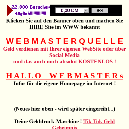
Klicken Sie auf den Banner oben und machen Sie
IHRE
Site im WWW bekannt
W E B M A S T E R Q U E L L E
Geld verdienen
mit Ihrer eigenen WebSite oder über
Social Media
und das auch noch absolut KOSTENLOS !
H A L L O W E B M A S T E R s
Infos für die eigene Homepage im Internet !
(Neues hier oben - wird später eingereiht...)
Deine Gelddruck-Maschine !
Tik Tok Geld
Geheimnis