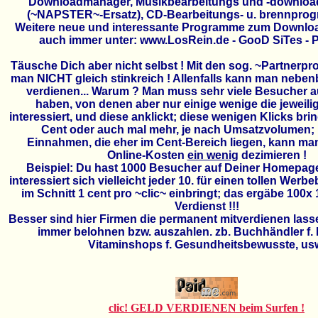
Downloadmanager, Musikbearbeitungs und -downlo
(~NAPSTER~-Ersatz), CD-Bearbeitungs- u. brennprog
Weitere neue und interessante Programme zum Downloa
auch immer unter: www.LosRein.de - GooD SiTes -
Täusche Dich aber nicht selbst ! Mit den sog. ~Partner
man NICHT gleich stinkreich ! Allenfalls kann man neben
verdienen...
Warum ? Man muss sehr viele Besucher au
haben, von denen aber nur einige wenige die jeweil
interessiert, und diese anklickt; diese wenigen Klicks br
Cent oder auch mal mehr, je nach Umsatzvolumen; 
Einnahmen, die eher im Cent-Bereich liegen, kann ma
Online-Kosten
ein wenig
dezimieren !
Beispiel: Du hast 1000 Besucher auf Deiner Homepag
interessiert sich vielleicht jeder 10. für einen tollen Wer
im Schnitt 1 cent pro ~clic~ einbringt; das ergäbe 100x 
Verdienst !!!
Besser sind hier Firmen die permanent mitverdienen las
immer belohnen bzw. auszahlen. zb. Buchhändler f. 
Vitaminshops f. Gesundheitsbewusste, us
clic! GELD VERDIENEN beim Surfen !