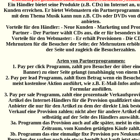
Ein Händler bietet seine Produkte (z.B. CDs) im Internet an,
Kunden erreichen. Er bietet Webmastern ein Partnerprogramm 
mit dem Thema Musik kann nun z.B. CDs oder DVDs von d
anbieten.
Vorteile für den Händler: - Neue Kunden - Marketing und Pro
Partner - Der Partner wählt CDs aus, die er für besonders in
Vorteile für den Webmaster: - Er erhält Provisionen - Die C
Mehrnutzen für die Besucher der Seite; der Mehrnutzen erhöht 
der Seite und zugleich die Besucherzahlen.
Arten von Partnerprogrammen:
1. Pay per click Programm, zahlt pro Besucher der über ein
Banner) zu einer Seite gelangt (unabhängig von einem 
2. Pay per lead Programm, zahlt fixen Betrag wenn ein Besuche
meist kostenlose Aktion ausführt, wie z.B. E-Mail-Infos anfo
Formular ausfüllen.
3. Pay per sale Programm, zahlt eine prozentuale Verkaufsprovis
Artikel des Internet-Händlers für die Provision qualifiziert sin
Anbieter die nur für den Artikel zu dem der direkte Link beste
Verkauf eine Provision zahlen; nicht aber für andere Artikel 
selbstätig auf der Seite des Händlers auswählt.
3a. Programm das Provision auch auf alle später, meist in e
Zeitraum, vom Kunden getätigten Käufe zahlt
3b. Programm das eine einmalige fixe Provision pro Neukunde 
Besucher der vorher noch nie etwas bestellt hat kauft jetzt et