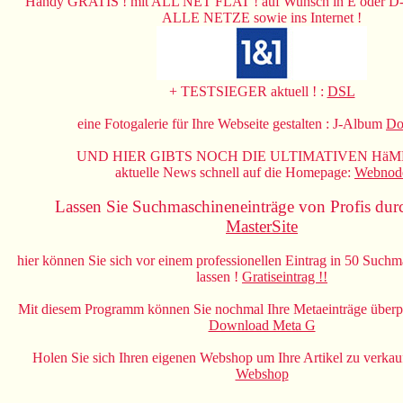
Handy GRATIS ! mit ALL NET FLAT ! auf Wunsch in E oder D-Ne
ALLE NETZE sowie ins Internet !
+ TESTSIEGER aktuell ! :
DSL
eine Fotogalerie für Ihre Webseite gestalten : J-Album
Do
UND HIER GIBTS NOCH DIE ULTIMATIVEN HäMM
aktuelle News schnell auf die Homepage:
Webnod
Lassen Sie Suchmaschineneinträge von Profis dur
MasterSite
hier können Sie sich vor einem professionellen Eintrag in 50 Suchm
lassen !
Gratiseintrag !!
Mit diesem Programm können Sie nochmal Ihre Metaeinträge überpr
Download Meta G
Holen Sie sich Ihren eigenen Webshop um Ihre Artikel zu verkau
Webshop