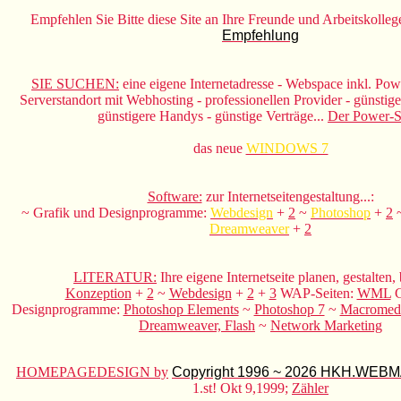
Empfehlen Sie Bitte diese Site an Ihre Freunde und Arbeitskoll
Empfehlung
SIE SUCHEN:
eine eigene Internetadresse - Webspace inkl. Pow
Serverstandort mit Webhosting - professionellen Provider - günst
günstigere Handys - günstige Verträge...
Der Power-
das neue
WINDOWS 7
Software:
zur Internetseitengestaltung...:
~ Grafik und Designprogramme:
Webdesign
+
2
~
Photoshop
+
2
Dreamweaver
+
2
LITERATUR:
Ihre eigene Internetseite planen, gestalten, 
Konzeption
+
2
~
Webdesign
+
2
+
3
WAP-Seiten:
WML
G
Designprogramme:
Photoshop Elements
~
Photoshop 7
~
Macromed
Dreamweaver, Flash
~
Network Marketing
HOMEPAGEDESIGN by
Copyright 1996 ~ 2026 HKH.WEB
1.st! Okt 9,1999;
Zähler