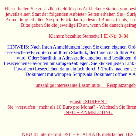
Hier erhalten Sie zusätzlich Geld für das Anklicken+Starten von bes
jeweils einen Start der folgenden Anbieter-Seiten erhalten Sie ~Surf
Anmeldung erhalten Sie pro Klick dann jedesmal Bonus, Cents, Lose
Bitte geben Sie die jeweilige ID an, wenn Sie danach gefra
Klamm: bezahlte Startseite I
ID-Nr.: 3484
HINWEIS: Nach Ihren Anmeldungen legen Sie einen eigenen Order
Lesezeichen+Favoriten und Ihrem Startlink, der Ihnen nach Ihrer A
wird. Oder: Startlink in Adresszeile eingeben und bestätigen, 
Lesezeichen+Favoriten hinzufügen+ablegen. Sie klicken jeden Link di
Favoriten+Lesezeichen dann einfach durch ! (Profis machen sic
Dokument mit winopen-Scripts ala Dokument öffnen = Au
unzählige interessante Lastminute- + Restplatzangeb
günstig
SURFEN !
Sie ~versurfen~ mehr als 10 Euro pro Monat? - Wechseln Sie Ihren
INFO + ANMELDUNG
NEU !!! Internet mit DSL + FLATRATE mehrfacher TE