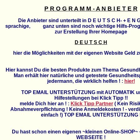
P R O G R A M M - A N B I E T E R
Die Anbieter sind unterteilt in D E U T S C H- + E N G
sprachige, ganz unten sind noch wichtige Hilfs-Pro
zur Erstellung Ihrer Homepage
D E U T S C H
hier die
Möglichkeiten
mit der eigenen Website Geld z
Hier kannst Du die besten Produkte zum Thema Gesundh
Man erhält hier natürliche und getestete Gesundheits
jedermann, die wirklich helfen ! :
hier!
TOP EMAIL UNTERSTÜTZUNG mit AUTOMATIK un
Hilfestellungen bei Klick Tipp !!
melde Dich hier an ! :
Klick Tipp Partner
( Kein Risi
Abnahmeverpflichtung ! Keine Anmeldekosten ! - verdi
einfach !) TOP EMAIL UNTERSTÜTZUNG 
Du hast schon einen eigenen ~kleinen Online-SHOP~ +
WEBSEITE !