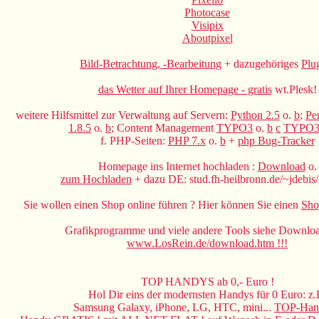
Photocase
Visipix
Aboutpixel
Bild-Betrachtung, -Bearbeitung
+ dazugehöriges
Plu
das Wetter auf Ihrer Homepage - gratis
wt.Plesk!
weitere Hilfsmittel zur Verwaltung auf Servern:
Python 2.5
o.
b
;
Per
1.8.5
o.
b
; Content Management
TYPO3
o.
b
c
TYPO3
f. PHP-Seiten:
PHP 7.x
o.
b
+
php Bug-Tracker
Homepage ins Internet hochladen :
Download
o.
zum Hochladen
+ dazu DE: stud.fh-heilbronn.de/~jdebis/
Sie wollen einen Shop online führen ? Hier können Sie einen
Sho
Grafikprogramme und viele andere Tools siehe Downloa
www.LosRein.de/download.htm !!!
TOP HANDYS ab 0,- Euro !
Hol Dir eins der modernsten Handys für 0 Euro: z.
Samsung Galaxy, iPhone, LG, HTC, mini...
TOP-Hand