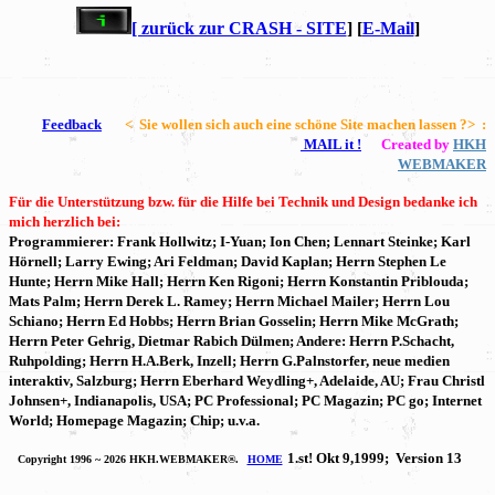
[ zurück zur CRASH - SITE
] [
E-Mail
]
Feedback
< Sie wollen sich auch eine schöne Site machen lassen ?> :
MAIL it !
Created by
HKH
WEBMAKER
Für die Unterstützung bzw. für die Hilfe bei Technik und Design bedanke ich
mich herzlich bei:
Programmierer: Frank Hollwitz; I-Yuan; Ion Chen; Lennart Steinke; Karl
Hörnell; Larry Ewing; Ari Feldman; David Kaplan; Herrn Stephen Le
Hunte; Herrn Mike Hall; Herrn Ken Rigoni; Herrn Konstantin Priblouda;
Mats Palm; Herrn Derek L. Ramey; Herrn Michael Mailer; Herrn Lou
Schiano; Herrn Ed Hobbs; Herrn Brian Gosselin; Herrn Mike McGrath;
Herrn Peter Gehrig, Dietmar Rabich Dülmen; Andere: Herrn P.Schacht,
Ruhpolding; Herrn H.A.Berk, Inzell; Herrn G.Palnstorfer, neue medien
interaktiv, Salzburg; Herrn Eberhard Weydling+, Adelaide, AU; Frau Christl
Johnsen+, Indianapolis, USA; PC Professional; PC Magazin; PC go; Internet
World; Homepage Magazin; Chip; u.v.a.
1.st! Okt 9,1999; Version 13
Copyright 1996 ~ 2026 HKH.WEBMAKER®.
HOME