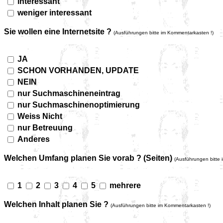
interessant
weniger interessant
Sie wollen eine Internetsite ?
(Ausführungen bitte im Kommentarkasten !)
JA
SCHON VORHANDEN, UPDATE
NEIN
nur Suchmaschineneintrag
nur Suchmaschinenoptimierung
Weiss Nicht
nur Betreuung
Anderes
Welchen Umfang planen Sie vorab ? (Seiten)
(Ausführungen bitte
1
2
3
4
5
mehrere
Welchen Inhalt planen Sie ?
(Ausführungen bitte im Kommentarkasten !)