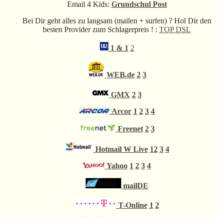
Email 4 Kids:
Grundschul Post
Bei Dir geht alles zu langsam (mailen + surfen) ? Hol Dir den
besten Provider zum Schlagerpreis ! :
TOP DSL
1 & 1
2
WEB.de
2
3
GMX
2
3
Arcor
1
2
3
4
Freenet
2
3
Hotmail W Live
1
2
3
4
Yahoo
1
2
3
4
mailDE
T-Online
1
2