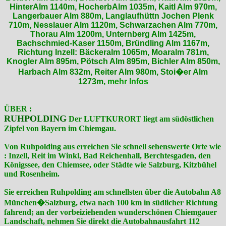
HinterAlm 1140m, HocherbAlm 1035m, Kaitl Alm 970m,
Langerbauer Alm 880m, Langlaufhüttn Jochen Plenk
710m, Nesslauer Alm 1120m, Schwarzachen Alm 770m,
Thorau Alm 1200m, Unternberg Alm 1425m,
Bachschmied-Kaser 1150m, Bründling Alm 1167m,
Richtung Inzell: Bäckeralm 1065m, Moaralm 781m,
Knogler Alm 895m, Pötsch Alm 895m, Bichler Alm 850m,
Harbach Alm 832m, Reiter Alm 980m, Stoi�er Alm
1273m,
mehr Infos
ÜBER :
RUHPOLDING
Der LUFTKURORT liegt am südöstlichen
Zipfel von Bayern im Chiemgau.
Von Ruhpolding aus erreichen Sie schnell sehenswerte Orte wie
: Inzell, Reit im Winkl, Bad Reichenhall, Berchtesgaden, den
Königssee, den Chiemsee, oder Städte wie Salzburg, Kitzbühel
und Rosenheim.
Sie erreichen Ruhpolding am schnellsten über die Autobahn A8
München�Salzburg, etwa nach 100 km in südlicher Richtung
fahrend; an der vorbeiziehenden wunderschönen Chiemgauer
Landschaft, nehmen Sie direkt die Autobahnausfahrt 112