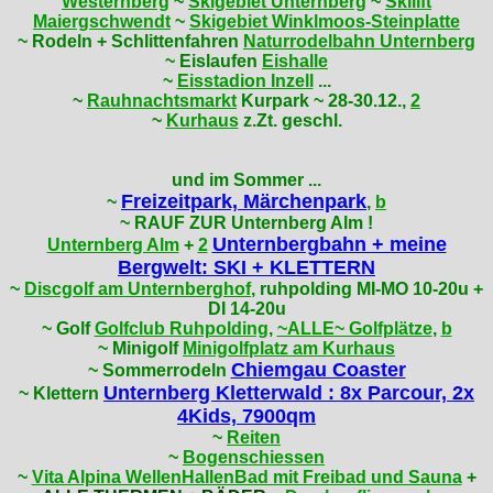
Westernberg
~
Skigebiet Unternberg
~
Skilift
Maiergschwendt
~
Skigebiet Winklmoos-Steinplatte
~ Rodeln + Schlittenfahren
Naturrodelbahn Unternberg
~ Eislaufen
Eishalle
~
Eisstadion Inzell
...
~
Rauhnachtsmarkt
Kurpark ~ 28-30.12.,
2
~
Kurhaus
z.Zt. geschl.
und im Sommer ...
Freizeitpark, Märchenpark
~
,
b
~ RAUF ZUR Unternberg Alm !
Unternbergbahn + meine
Unternberg Alm
+
2
Bergwelt: SKI + KLETTERN
~
Discgolf am Unternberghof
, ruhpolding MI-MO 10-20u +
DI 14-20u
~ Golf
Golfclub Ruhpolding
,
~ALLE~ Golfplätze
,
b
~ Minigolf
Minigolfplatz am Kurhaus
Chiemgau Coaster
~ Sommerrodeln
Unternberg Kletterwald : 8x Parcour, 2x
~ Klettern
4Kids, 7900qm
~
Reiten
~
Bogenschiessen
~
Vita Alpina WellenHallenBad mit Freibad und Sauna
+