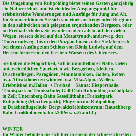
Die Umgebung von Ruhpolding bietet seinen Gästen ganzjährig
ein Naturerlebnis und ist ein idealer Ausgangspunkt für
erlebnisreiche Wanderungen und Ausflüge für Jung und Alt.
Im Sommer können Sie sich von einer anstrengenden Bergtour
in den zahlreichen nah gelegenen erquickenden Bergseen, oder
im Freibad erholen. Sie wandern oder radeln auf den vielen
Wegen, stossen dabei auf den Mozartrundwanderweg, den
Tauernradweg - bis in den Pinzgau hinein, oder Sie laben sich
bei einem Ausflug zum Schloss von König Ludwig auf dem
Herrenchiemsee in den frischen Wassern des Chiemsees.
Sie haben die Möglichkeit, sich in unmittelbarer Nähe, vielen
unterschiedlichen Sportarten wie Berggehen, Klettern,
Drachenfliegen, Paragliden, Mountainbiken, Golfen, Reiten
uva. Attraktionen zu widmen. u.a. Vita-Alpina Wellen-
Erlebnisbad m.Hallen- + Freibad + Sauna; Eissporthalle;
Tennispark m.Tennisschule; Golf Club Ruhpolding m.Golfplatz
in Zell; Unternberg-Bahn Sesselliftbahn; Freizeitpark
Ruhpolding (Märchenpark); Flugzentrum Ruhpolding
m.Drachenflugschule; Bergwalderlebniszentrum; Rauschberg-
Bahn Großkabinenbahn f.20Pers. z.Zt.nicht!;
WINTER
Im Winter befinden Sie sich hier in einem der schneesichersten