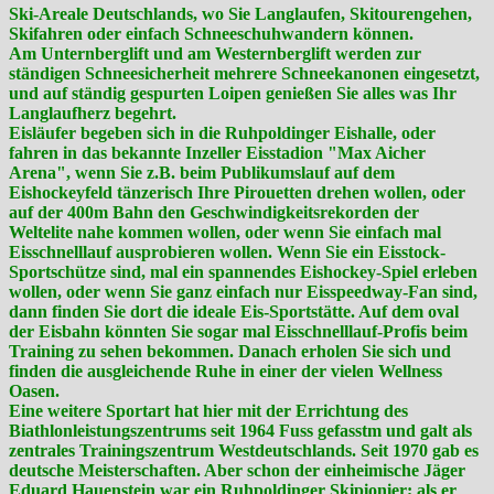
Ski-Areale Deutschlands, wo Sie Langlaufen, Skitourengehen,
Skifahren oder einfach Schneeschuhwandern können.
Am Unternberglift und am Westernberglift werden zur
ständigen Schneesicherheit mehrere Schneekanonen eingesetzt,
und auf ständig gespurten Loipen genießen Sie alles was Ihr
Langlaufherz begehrt.
Eisläufer begeben sich in die Ruhpoldinger Eishalle, oder
fahren in das bekannte Inzeller Eisstadion "Max Aicher
Arena", wenn Sie z.B. beim Publikumslauf auf dem
Eishockeyfeld tänzerisch Ihre Pirouetten drehen wollen, oder
auf der 400m Bahn den Geschwindigkeitsrekorden der
Weltelite nahe kommen wollen, oder wenn Sie einfach mal
Eisschnelllauf ausprobieren wollen. Wenn Sie ein Eisstock-
Sportschütze sind, mal ein spannendes Eishockey-Spiel erleben
wollen, oder wenn Sie ganz einfach nur Eisspeedway-Fan sind,
dann finden Sie dort die ideale Eis-Sportstätte. Auf dem oval
der Eisbahn könnten Sie sogar mal Eisschnelllauf-Profis beim
Training zu sehen bekommen. Danach erholen Sie sich und
finden die ausgleichende Ruhe in einer der vielen Wellness
Oasen.
Eine weitere Sportart hat hier mit der Errichtung des
Biathlonleistungszentrums seit 1964 Fuss gefasstm und galt als
zentrales Trainingszentrum Westdeutschlands. Seit 1970 gab es
deutsche Meisterschaften. Aber schon der einheimische Jäger
Eduard Hauenstein war ein Ruhpoldinger Skipionier; als er