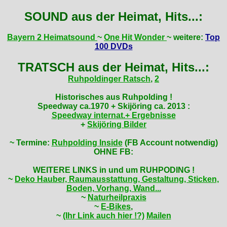
SOUND aus der Heimat, Hits...:
Bayern 2 Heimatsound
~
One Hit Wonder
~ weitere:
Top
100 DVDs
TRATSCH aus der Heimat, Hits...:
Ruhpoldinger Ratsch
,
2
Historisches aus Ruhpolding !
Speedway ca.1970 + Skijöring ca. 2013 :
Speedway internat.+ Ergebnisse
+
Skijöring Bilder
~ Termine:
Ruhpolding Inside
(FB Account notwendig)
OHNE FB:
WEITERE LINKS in und um RUHPODING !
~
Deko Hauber, Raumausstattung, Gestaltung, Sticken,
Boden, Vorhang, Wand...
~
Naturheilpraxis
~
E-Bikes
,
~
(Ihr Link auch hier !?)
Mailen