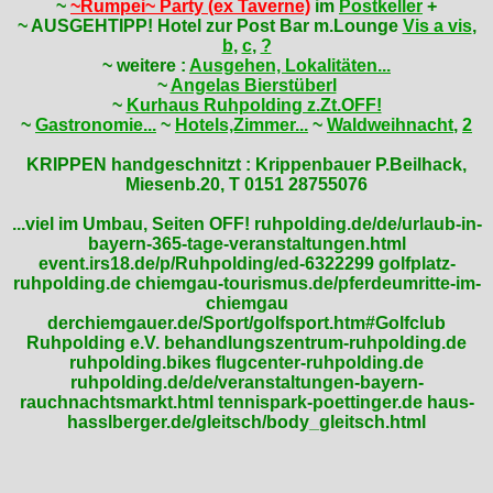
~
~Rumpei~ Party (ex Taverne)
im
Postkeller
+
~ AUSGEHTIPP! Hotel zur Post Bar m.Lounge
Vis a vis
,
b
,
c
,
?
~ weitere :
Ausgehen, Lokalitäten...
~
Angelas Bierstüberl
~
Kurhaus Ruhpolding z.Zt.OFF!
~
Gastronomie...
~
Hotels,Zimmer...
~
Waldweihnacht
,
2
KRIPPEN handgeschnitzt : Krippenbauer P.Beilhack,
Miesenb.20, T 0151 28755076
...viel im Umbau, Seiten OFF! ruhpolding.de/de/urlaub-in-
bayern-365-tage-veranstaltungen.html
event.irs18.de/p/Ruhpolding/ed-6322299 golfplatz-
ruhpolding.de chiemgau-tourismus.de/pferdeumritte-im-
chiemgau
derchiemgauer.de/Sport/golfsport.htm#Golfclub
Ruhpolding e.V. behandlungszentrum-ruhpolding.de
ruhpolding.bikes flugcenter-ruhpolding.de
ruhpolding.de/de/veranstaltungen-bayern-
rauchnachtsmarkt.html tennispark-poettinger.de haus-
hasslberger.de/gleitsch/body_gleitsch.html