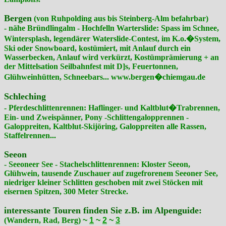
Bergen
(von Ruhpolding aus bis Steinberg-Alm befahrbar)
- nähe Bründlingalm - Hochfelln Warterslide: Spass im Schnee,
Wintersplash, legendärer Waterslide-Contest, im K.o.�System,
Ski oder Snowboard, kostümiert, mit Anlauf durch ein
Wasserbecken, Anlauf wird verkürzt, Kostümprämierung + an
der Mittelsation Seilbahnfest mit D]s, Feuertonnen,
Glühweinhütten, Schneebars... www.bergen�chiemgau.de
Schleching
- Pferdeschlittenrennen: Haflinger- und Kaltblut�Trabrennen,
Ein- und Zweispänner, Pony -Schlittengalopprennen -
Galoppreiten, Kaltblut-Skijöring, Galoppreiten alle Rassen,
Staffelrennen...
Seeon
- Seeoneer See - Stachelschlittenrennen: Kloster Seeon,
Glühwein, tausende Zuschauer auf zugefrorenem Seeoner See,
niedriger kleiner Schlitten geschoben mit zwei Stöcken mit
eisernen Spitzen, 300 Meter Strecke.
interessante Touren finden Sie z.B. im Alpenguide:
(Wandern, Rad, Berg)
~
1
~
2
~
3