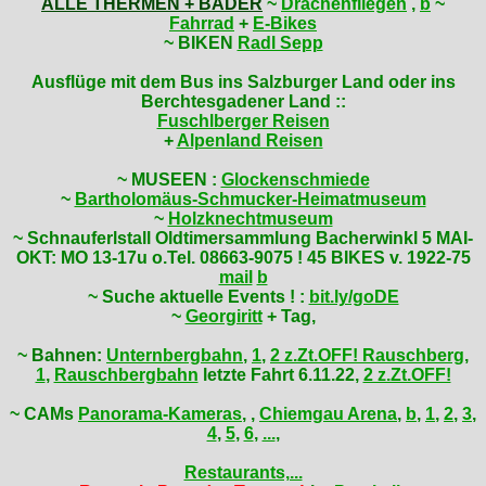
ALLE THERMEN + BÄDER
~
Drachenfliegen
,
b
~
Fahrrad
+
E-Bikes
~ BIKEN
Radl Sepp
Ausflüge mit dem Bus ins Salzburger Land oder ins
Berchtesgadener Land ::
Fuschlberger Reisen
+
Alpenland Reisen
~ MUSEEN :
Glockenschmiede
~
Bartholomäus-Schmucker-Heimatmuseum
~
Holzknechtmuseum
~ Schnauferlstall Oldtimersammlung Bacherwinkl 5 MAI-
OKT: MO 13-17u o.Tel. 08663-9075 ! 45 BIKES v. 1922-75
mail
b
~ Suche aktuelle Events ! :
bit.ly/goDE
~
Georgiritt
+ Tag,
~
Bahnen:
Unternbergbahn
,
1
,
2 z.Zt.OFF!
Rauschberg
,
1
,
Rauschbergbahn
letzte Fahrt 6.11.22,
2 z.Zt.OFF!
~ CAMs
Panorama-Kameras
, ,
Chiemgau Arena
,
b
,
1
,
2
,
3
,
4
,
5
,
6
,
...
,
Restaurants,...