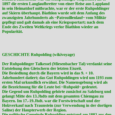
1897 die ersten Langlaufbretter von einer Reise aus Lappland
in sein Heimatdorf mitbrachte, war er der erste Ruhpoldinger
auf Skiern überhaupt. Biathlon wurde seit dem Anfang des
zwanzigsten Jahrhunderts als ~Patrouillenlauf~ vom Militär
gepflegt und galt damals als eine Kriegssportart; nach dem
Ende des Zweiten Weltkriegs verlor Biathlon wieder an
Popularität.
GESCHICHTE Ruhpolding (wikivoyage)
Der Ruhpoldinger Talkessel (Miesenbacher Tal) verdankt seine
Entstehung den Gletschern der letzten Eiszeit.
Die Besiedlung durch die Bayern wird in das 9. + 10.
Jahrhundert datiert; das Gut Ruhpoldingen wird um 1193 zum
ersten Mal urkundlich erwähnt. Die Namensgebung wird als
die Bezeichnung für die Leute bei ~Ruhpold~ gedeutet.
Die Gegend um Ruhpolding gehörte zunächst zu Salzburg und
gelangt Mitte des 13.Jhdts mit dem gesamten Chiemgau zu
Bayern. Im 17.-19.Jhdt. war die Forstwirtschaft und der
Holzverkauf nach Traunstein (zur Verwendung in der dortigen
Saline) der Haupterwerb der Region.
Die politische Gemeinde Ruhpolding entstand am 1882 aus den