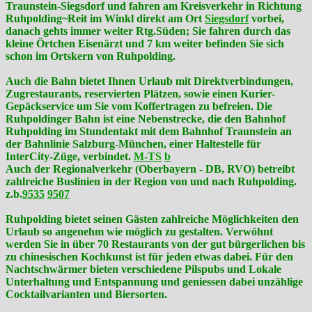
Traunstein-Siegsdorf und fahren am Kreisverkehr in Richtung
Ruhpolding~Reit im Winkl direkt am Ort
Siegsdorf
vorbei,
danach gehts immer weiter Rtg.Süden; Sie fahren durch das
kleine Örtchen Eisenärzt und 7 km weiter befinden Sie sich
schon im Ortskern von Ruhpolding.
Auch die Bahn bietet Ihnen Urlaub mit Direktverbindungen,
Zugrestaurants, reservierten Plätzen, sowie einen Kurier-
Gepäckservice um Sie vom Koffertragen zu befreien. Die
Ruhpoldinger Bahn ist eine Nebenstrecke, die den Bahnhof
Ruhpolding im Stundentakt mit dem Bahnhof Traunstein an
der Bahnlinie Salzburg-München, einer Haltestelle für
InterCity-Züge, verbindet.
M-TS
b
Auch der Regionalverkehr (Oberbayern - DB, RVO) betreibt
zahlreiche Buslinien in der Region von und nach Ruhpolding.
z.b.
9535
9507
Ruhpolding bietet seinen Gästen zahlreiche Möglichkeiten den
Urlaub so angenehm wie möglich zu gestalten. Verwöhnt
werden Sie in über 70 Restaurants von der gut bürgerlichen bis
zu chinesischen Kochkunst ist für jeden etwas dabei. Für den
Nachtschwärmer bieten verschiedene Pilspubs und Lokale
Unterhaltung und Entspannung und geniessen dabei unzählige
Cocktailvarianten und Biersorten.