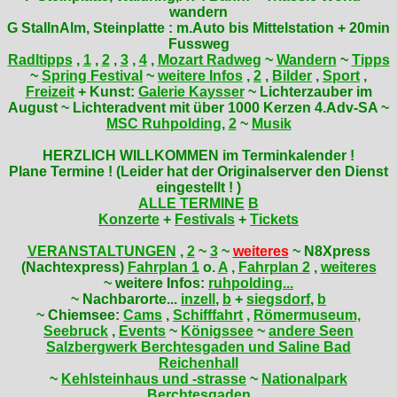
wandern
G StallnAlm, Steinplatte : m.Auto bis Mittelstation + 20min
Fussweg
Radltipps
,
1
,
2
,
3
,
4
,
Mozart Radweg
~
Wandern
~
Tipps
~
Spring Festival
~
weitere Infos
,
2
,
Bilder
,
Sport
,
Freizeit
+ Kunst:
Galerie Kaysser
~ Lichterzauber im
August ~ Lichteradvent mit über 1000 Kerzen 4.Adv-SA ~
MSC Ruhpolding
,
2
~
Musik
HERZLICH WILLKOMMEN im Terminkalender !
Plane Termine ! (Leider hat der Originalserver den Dienst
eingestellt ! )
ALLE TERMINE
B
Konzerte
+
Festivals
+
Tickets
VERANSTALTUNGEN
,
2
~
3
~
weiteres
~ N8Xpress
(Nachtexpress)
Fahrplan 1
o.
A
,
Fahrplan 2
,
weiteres
~
weitere Infos:
ruhpolding...
~ Nachbarorte...
inzell
,
b
+
siegsdorf
,
b
~
Chiemsee:
Cams
,
Schifffahrt
,
Römermuseum,
Seebruck
,
Events
~
Königssee
~
andere Seen
Salzbergwerk Berchtesgaden und Saline Bad
Reichenhall
~
Kehlsteinhaus und -strasse
~
Nationalpark
Berchtesgaden