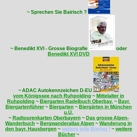
~ Sprechen Sie Bairisch ?
~ Benedikt XVI - Grosse Biografie
oder
Benedikt XVI DVD
~ ADAC Autokennzeichen D-EU
vom Königssee nach Ruhpolding
~
Mittelalter in
Ruhpolding
~
Biergarten Radelbuch Oberbay.
~
Bayr.
Biergartenführer
~
Biergarten
~
Biergärten in München
u.U.
~
Radtourenkarten Oberbayern
~
Das grosse Alpen-
Wanderbuch
~
Bergwanderatlas Alpen
~
Wanderung in
den bayr. Hausbergen
~
weitere tolle Bücher !
~
weitere
Bücher
~