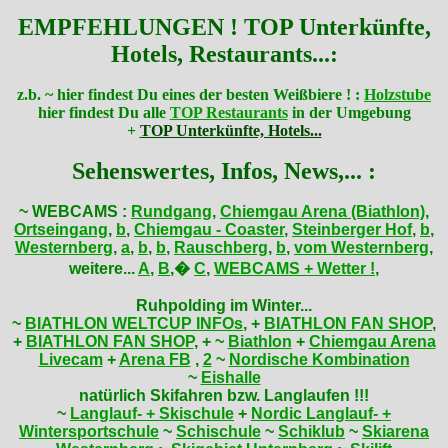
EMPFEHLUNGEN ! TOP Unterkünfte,
Hotels, Restaurants...:
z.b. ~ hier findest Du eines der besten Weißbiere ! :
Holzstube
hier findest Du alle
TOP Restaurants
in der Umgebung
+
TOP Unterkünfte, Hotels...
Sehenswertes, Infos, News,... :
~ WEBCAMS :
Rundgang
,
Chiemgau Arena (Biathlon)
,
Ortseingang
,
b
,
Chiemgau - Coaster
,
Steinberger Hof
,
b
,
Westernberg
,
a
,
b
,
b
,
Rauschberg
,
b
,
vom Westernberg
,
weitere...
A
,
B
,�
C
,
WEBCAMS + Wetter !
,
Ruhpolding im Winter...
~
BIATHLON WELTCUP INFOs
, +
BIATHLON FAN SHOP
,
+
BIATHLON FAN SHOP
, +
~
Biathlon
+
Chiemgau Arena
Livecam
+
Arena FB
,
2
~
Nordische Kombination
~
Eishalle
natürlich Skifahren bzw. Langlaufen !!!
~
Langlauf- + Skischule
+
Nordic Langlauf- +
Wintersportschule
~
Schischule
~
Schiklub
~
Skiarena