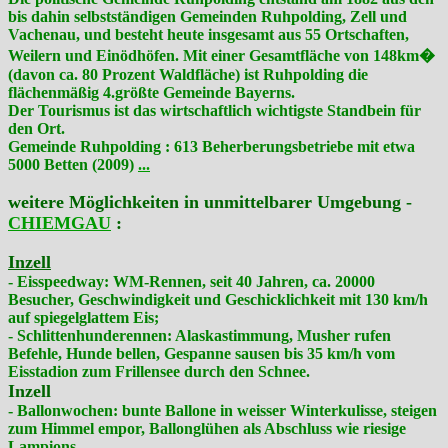
bis dahin selbstständigen Gemeinden Ruhpolding, Zell und
Vachenau, und besteht heute insgesamt aus 55 Ortschaften,
Weilern und Einödhöfen. Mit einer Gesamtfläche von 148km�
(davon ca. 80 Prozent Waldfläche) ist Ruhpolding die
flächenmäßig 4.größte Gemeinde Bayerns.
Der Tourismus ist das wirtschaftlich wichtigste Standbein für
den Ort.
Gemeinde Ruhpolding : 613 Beherberungsbetriebe mit etwa
5000 Betten (2009)
...
weitere Möglichkeiten in unmittelbarer Umgebung -
CHIEMGAU
:
Inzell
- Eisspeedway: WM-Rennen, seit 40 Jahren, ca. 20000
Besucher, Geschwindigkeit und Geschicklichkeit mit 130 km/h
auf spiegelglattem Eis;
- Schlittenhunderennen: Alaskastimmung, Musher rufen
Befehle, Hunde bellen, Gespanne sausen bis 35 km/h vom
Eisstadion zum Frillensee durch den Schnee.
Inzell
- Ballonwochen: bunte Ballone in weisser Winterkulisse, steigen
zum Himmel empor, Ballonglühen als Abschluss wie riesige
Lampions.