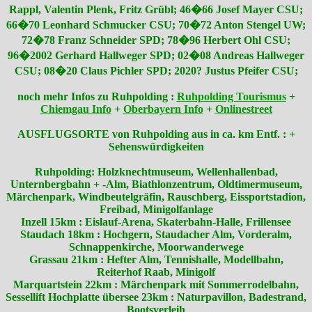
Rappl, Valentin Plenk, Fritz Grübl; 46�66 Josef Mayer CSU;
66�70 Leonhard Schmucker CSU; 70�72 Anton Stengel UW;
72�78 Franz Schneider SPD; 78�96 Herbert Ohl CSU;
96�2002 Gerhard Hallweger SPD; 02�08 Andreas Hallweger
CSU; 08�20 Claus Pichler SPD; 2020? Justus Pfeifer CSU;
noch mehr Infos zu Ruhpolding :
Ruhpolding Tourismus
+
Chiemgau Info
+
Oberbayern Info
+
Onlinestreet
AUSFLUGSORTE von Ruhpolding aus in ca. km Entf. : +
Sehenswürdigkeiten
Ruhpolding: Holzknechtmuseum, Wellenhallenbad,
Unternbergbahn + -Alm, Biathlonzentrum, Oldtimermuseum,
Märchenpark, Windbeutelgräfin, Rauschberg, Eissportstadion,
Freibad, Minigolfanlage
Inzell 15km : Eislauf-Arena, Skaterbahn-Halle, Frillensee
Staudach 18km : Hochgern, Staudacher Alm, Vorderalm,
Schnappenkirche, Moorwanderwege
Grassau 21km : Hefter Alm, Tennishalle, Modellbahn,
Reiterhof Raab, Minigolf
Marquartstein 22km : Märchenpark mit Sommerrodelbahn,
Sessellift Hochplatte übersee 23km : Naturpavillon, Badestrand,
Bootsverleih