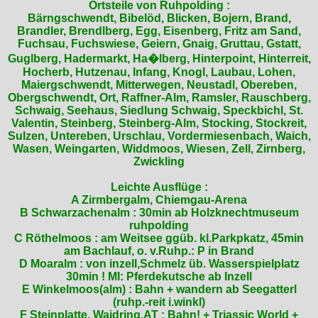
Ortsteile von Ruhpolding :
Bärngschwendt, Bibelöd, Blicken, Bojern, Brand,
Brandler, Brendlberg, Egg, Eisenberg, Fritz am Sand,
Fuchsau, Fuchswiese, Geiern, Gnaig, Gruttau, Gstatt,
Guglberg, Hadermarkt, Ha�lberg, Hinterpoint, Hinterreit,
Hocherb, Hutzenau, Infang, Knogl, Laubau, Lohen,
Maiergschwendt, Mitterwegen, Neustadl, Obereben,
Obergschwendt, Ort, Raffner-Alm, Ramsler, Rauschberg,
Schwaig, Seehaus, Siedlung Schwaig, Speckbichl, St.
Valentin, Steinberg, Steinberg-Alm, Stocking, Stockreit,
Sulzen, Untereben, Urschlau, Vordermiesenbach, Waich,
Wasen, Weingarten, Widdmoos, Wiesen, Zell, Zirnberg,
Zwickling
Leichte Ausflüge :
A Zirmbergalm, Chiemgau-Arena
B Schwarzachenalm : 30min ab Holzknechtmuseum
ruhpolding
C Röthelmoos : am Weitsee ggüb. kl.Parkpkatz, 45min
am Bachlauf, o. v.Ruhp.: P in Brand
D Moaralm : von inzell,Schmelz üb. Wasserspielplatz
30min ! MI: Pferdekutsche ab Inzell
E Winkelmoos(alm) : Bahn + wandern ab Seegatterl
(ruhp.-reit i.winkl)
F Steinplatte, Waidring,AT : Bahn! + Triassic World +