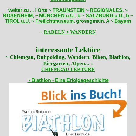
weiter zu ... ! Orte ~
TRAUNSTEIN
~
REGIONALES
, ~
ROSENHEIM
, ~
MÜNCHEN u.U.
,
b
~
SALZBURG u.U.
,
b
~
TIROL u.U.
~
Freilichtmuseum
, grossgmain, A ~
Bayern
~
RADELN + WANDERN
interessante Lektüre
~ Chiemgau, Ruhpolding, Wandern, Biken, Biathlon,
Biergarten, Alpen... :
CHIEMGAU LEKTÜRE
~ Biathlon - Eine Erfolgsgeschichte