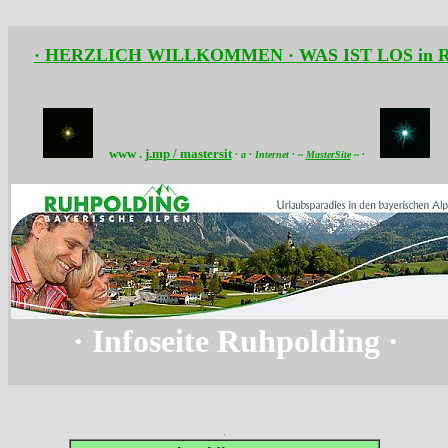
LICH WILLKOMMEN · WAS IST LOS in Ruhpolding u
www .
j.mp / mastersit
· a · Internet ·
~
MasterSite
~
·
·
Infoseite Ruhpolding
·