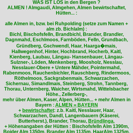
WAS IST LOS in den Bergen ?
ALMEN ! Almgaudi, Almgehen, Almen bewirtschaftet,
Hütten... :
alle Almen in, bzw. bei Ruhpolding (setze zum Namen +
alm zb. Bichlalm) :
Bichl, Bischofsfelln, Brandbichl, Brander, Brandler,
Dagnmahd, Eschlmoos, Farnböden, Felln, Grundbach,
Gründberg, Gschwendl, Haar, Haarga�mais,
Hallwegenhof, Hinter, Hochbrand, Hocherb, Kaitl,
Kienberg, Laubau, Längau- Hansenbauer, Längau-
Sulzner-, Löden, Menkenberg, Moosholz, Nesslau,
Nesslauer-Obere + Untere Mähder, Pointermahd,
Rabenmoos, Rauchenbichler, Rauschberg, Rindermoos,
Röthelmoos, Sackgrabenmais, Schwarzachen,
Sichernau, Simandlmais, Steinberg, Strohn, Tannberg,
Thorau, Unternberg, Waicher, Wirtsmahd, Wittelsbacher
Höhe., Zellerberg-,
mehr über Almen, Kaser, Alpen, Hütten... + mehr Almen in
Bayern :
ALMEN = BAYERN
+
bewirtschaftet
: z.b. Kaitl, Nesslauer, Haar,
Schwarzachen, Dandl, Langenbauern (Käserei,
Butterherst.), Brander, Thorau,
Bründlinga.
+ Höhenangaben der Hütten : Bischofsfelln Alm 1390m,
Boider Alm 1350m, Brander Alm 1135m, HaarAlm 1325m,