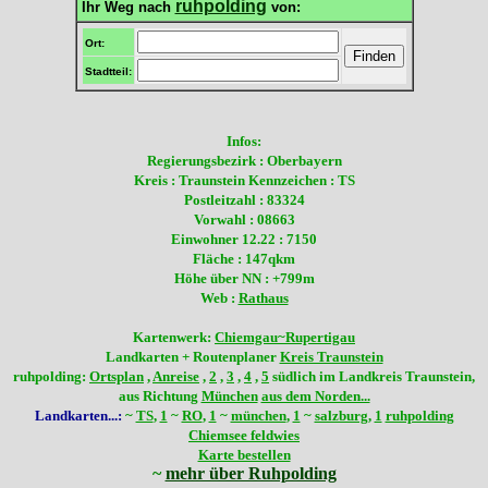
ruhpolding
Ihr Weg nach
von:
Ort:
Stadtteil:
Infos:
Regierungsbezirk : Oberbayern
Kreis : Traunstein Kennzeichen : TS
Postleitzahl : 83324
Vorwahl : 08663
Einwohner 12.22 : 7150
Fläche : 147qkm
Höhe über NN : +799m
Web :
Rathaus
Kartenwerk:
Chiemgau~Rupertigau
Landkarten + Routenplaner
Kreis Traunstein
ruhpolding:
Ortsplan
,
Anreise
,
2
,
3
,
4
,
5
südlich im Landkreis Traunstein,
aus Richtung
München
aus dem Norden...
Landkarten...:
~
TS
,
1
~
RO
,
1
~
münchen
,
1
~
salzburg
,
1
ruhpolding
Chiemsee feldwies
Karte bestellen
~
mehr über Ruhpolding