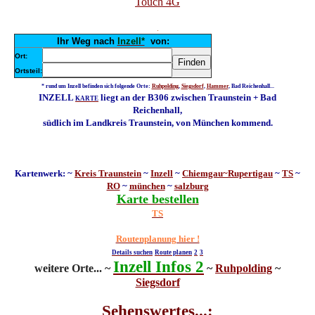
Touch 4G
Ihr Weg nach
Inzell*
von:
Ort:
Ortsteil:
* rund um Inzell befinden sich folgende Orte:
Ruhpolding
,
Siegsdorf
,
Hammer
, Bad Reichenhall...
INZELL
liegt an der B306 zwischen Traunstein + Bad
KARTE
Reichenhall,
südlich im Landkreis Traunstein, von München kommend.
Kartenwerk:
~
Kreis Traunstein
~
Inzell
~
Chiemgau~Rupertigau
~
TS
~
RO
~
münchen
~
salzburg
Karte bestellen
TS
Routenplanung hier !
Details suchen
Route planen
2
3
Inzell Infos 2
weitere Orte... ~
~
Ruhpolding
~
Siegsdorf
Sehenswertes...: