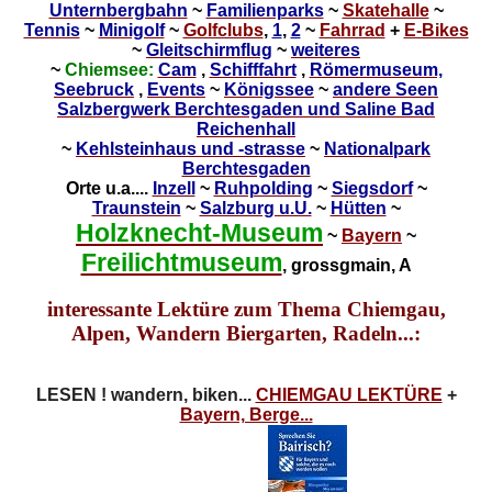
Unternbergbahn
~
Familienparks
~
Skatehalle
~
Tennis
~
Minigolf
~
Golfclubs
,
1
,
2
~
Fahrrad
+
E-Bikes
~
Gleitschirmflug
~
weiteres
~
Chiemsee:
Cam
,
Schifffahrt
,
Römermuseum,
Seebruck
,
Events
~
Königssee
~
andere Seen
Salzbergwerk Berchtesgaden und Saline Bad
Reichenhall
~
Kehlsteinhaus und -strasse
~
Nationalpark
Berchtesgaden
Orte u.a....
Inzell
~
Ruhpolding
~
Siegsdorf
~
Traunstein
~
Salzburg u.U.
~
Hütten
~
Holzknecht-Museum
~
Bayern
~
Freilichtmuseum
, grossgmain, A
interessante Lektüre zum Thema Chiemgau,
Alpen, Wandern Biergarten, Radeln...:
LESEN ! wandern, biken...
CHIEMGAU LEKTÜRE
+
Bayern, Berge...