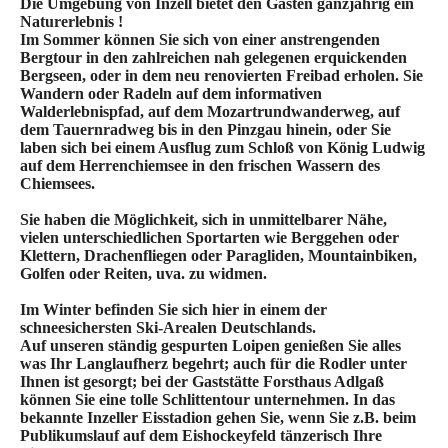
Die Umgebung von Inzell bietet den Gästen ganzjährig ein
Naturerlebnis !
Im Sommer können Sie sich von einer anstrengenden
Bergtour in den zahlreichen nah gelegenen erquickenden
Bergseen, oder in dem neu renovierten Freibad erholen. Sie
Wandern oder Radeln auf dem informativen
Walderlebnispfad, auf dem Mozartrundwanderweg, auf
dem Tauernradweg bis in den Pinzgau hinein, oder Sie
laben sich bei einem Ausflug zum Schloß von König Ludwig
auf dem Herrenchiemsee in den frischen Wassern des
Chiemsees.
Sie haben die Möglichkeit, sich in unmittelbarer Nähe,
vielen unterschiedlichen Sportarten wie Berggehen oder
Klettern, Drachenfliegen oder Paragliden, Mountainbiken,
Golfen oder Reiten, uva. zu widmen.
Im Winter befinden Sie sich hier in einem der
schneesichersten Ski-Arealen Deutschlands.
Auf unseren ständig gespurten Loipen genießen Sie alles
was Ihr Langlaufherz begehrt; auch für die Rodler unter
Ihnen ist gesorgt; bei der Gaststätte Forsthaus Adlgaß
können Sie eine tolle Schlittentour unternehmen. In das
bekannte Inzeller Eisstadion gehen Sie, wenn Sie z.B. beim
Publikumslauf auf dem Eishockeyfeld tänzerisch Ihre