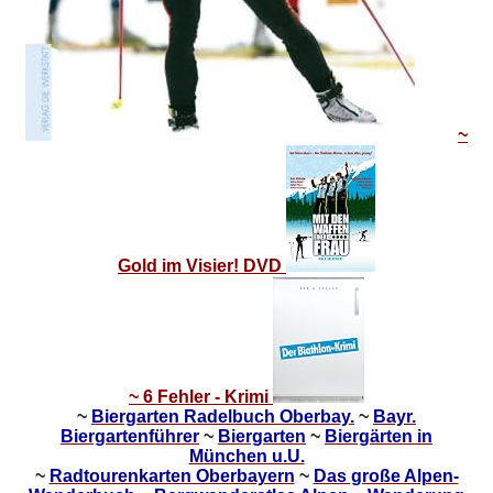
~
Gold im Visier! DVD
~ 6 Fehler - Krimi
~
Biergarten Radelbuch Oberbay.
~
Bayr.
Biergartenführer
~
Biergarten
~
Biergärten in
München u.U.
~
Radtourenkarten Oberbayern
~
Das große Alpen-