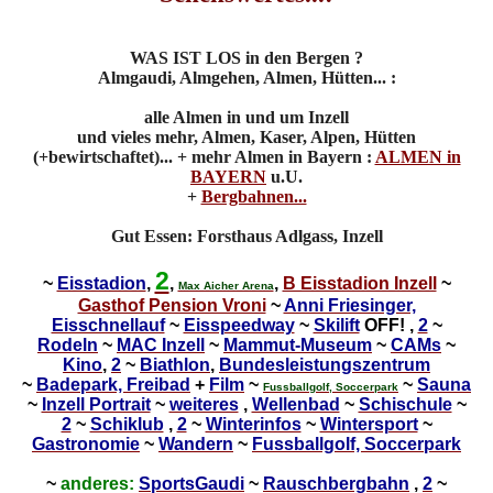
WAS IST LOS in den Bergen ?
Almgaudi, Almgehen, Almen, Hütten... :
alle Almen in und um Inzell
und vieles mehr, Almen, Kaser, Alpen, Hütten
(+bewirtschaftet)... + mehr Almen in Bayern :
ALMEN in
BAYERN
u.U.
+
Bergbahnen...
Gut Essen: Forsthaus Adlgass, Inzell
2
~
Eisstadion
,
,
,
B Eisstadion Inzell
~
Max Aicher Arena
Gasthof Pension Vroni
~
Anni Friesinger,
Eisschnellauf
~
Eisspeedway
~
Skilift
OFF! ,
2
~
Rodeln
~
MAC Inzell
~
Mammut-Museum
~
CAMs
~
Kino
,
2
~
Biathlon
,
Bundesleistungszentrum
~
Badepark, Freibad
+
Film
~
~
Sauna
Fussballgolf, Soccerpark
~
Inzell Portrait
~
weiteres
,
Wellenbad
~
Schischule
~
2
~
Schiklub
,
2
~
Winterinfos
~
Wintersport
~
Gastronomie
~
Wandern
~
Fussballgolf, Soccerpark
~
anderes:
SportsGaudi
~
Rauschbergbahn
,
2
~