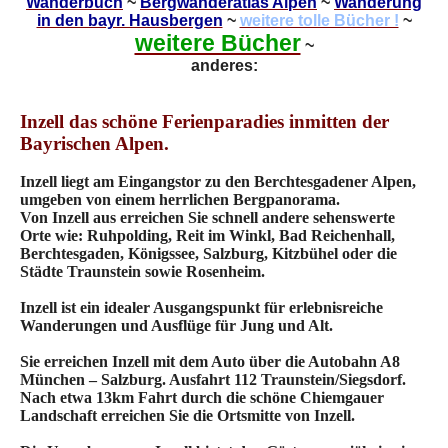
Wanderbuch
~
Bergwanderatlas Alpen
~
Wanderung
in den bayr. Hausbergen
~
weitere tolle Bücher !
~
weitere Bücher
~
anderes:
Inzell das schöne Ferienparadies inmitten der
Bayrischen Alpen.
Inzell liegt am Eingangstor zu den Berchtesgadener Alpen,
umgeben von einem herrlichen Bergpanorama.
Von Inzell aus erreichen Sie schnell andere sehenswerte
Orte wie: Ruhpolding, Reit im Winkl, Bad Reichenhall,
Berchtesgaden, Königssee, Salzburg, Kitzbühel oder die
Städte Traunstein sowie Rosenheim.
Inzell ist ein idealer Ausgangspunkt für erlebnisreiche
Wanderungen und Ausflüge für Jung und Alt.
Sie erreichen Inzell mit dem Auto über die Autobahn A8
München – Salzburg. Ausfahrt 112 Traunstein/Siegsdorf.
Nach etwa 13km Fahrt durch die schöne Chiemgauer
Landschaft erreichen Sie die Ortsmitte von Inzell.