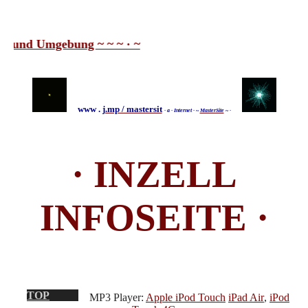
und Umgebung ~ ~ ~ · ~
www .
j.mp / mastersit
· a · Internet ·
~
MasterSite
~
·
·
INZELL
INFOSEITE
·
MP3 Player:
Apple iPod Touch
iPad Air
,
iPod